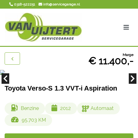
0318-522251
info@servicegarage.nl
Marge
€ 11.400,-
Toyota Verso-S 1.3 VVT-i Aspiration
Benzine
2012
Automaat
95.703 KM