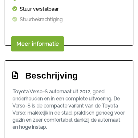
Stuur verstelbaar
Stuurbekrachtiging
Overige
Meer informatie
Anti blokkeer systeem
Anti doorslip regeling
Bestuurdersairbag
Beschrijving
Bluetooth
Brake assist system
Toyota Verso-S automaat uit 2012, goed
onderhouden en in een complete uitvoering. De
Elektronisch stabiliteits programma
Verso-S is de compacte variant van de Toyota
Elektronische remkrachtverdeling
Verso: makkelijk in de stad, praktisch genoeg voor
Hoofd airbag(s) achter
gezin en zeer comfortabel dankzij de automaat
en hoge instap.
Hoofd airbag(s) voor